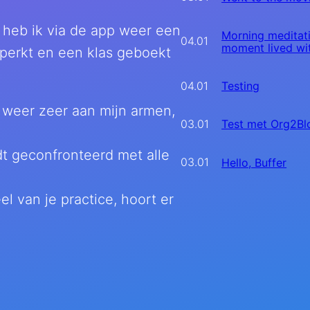
r heb ik via de app weer een
Morning meditat
04.01
moment lived wit
erkt en een klas geboekt
04.01
Testing
 weer zeer aan mijn armen,
03.01
Test met Org2Bl
dt geconfronteerd met alle
03.01
Hello, Buffer
el van je practice, hoort er