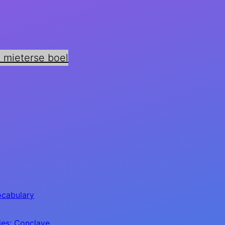
 mieterse boel
cabulary
ies: Conclave