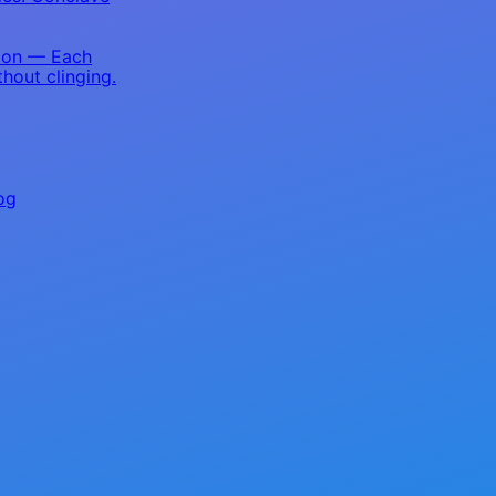
ion — Each
hout clinging.
og