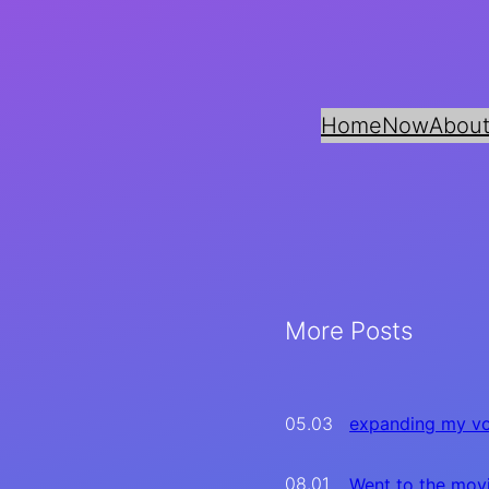
Home
Now
About
More Posts
05.03
expanding my vo
08.01
Went to the mov